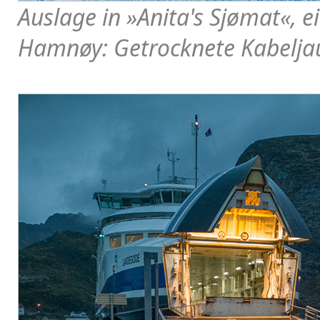
Auslage in »Anita's Sjømat«, e
Hamnøy: Getrocknete Kabelja