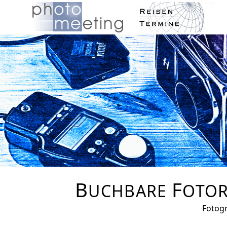
B
F
UCHBARE
OTOR
Fotogr